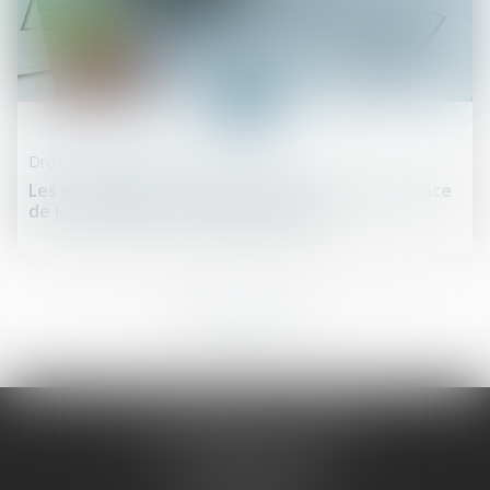
26
août
Droit de la construction
Les conditions de versement de l'aide à la relance
de la construction durable définies
7
8
9
10
11
12
13
...
SCP LEFEBVRE - THEVENOT
25 rue Capron
59300 VALENCIENNES