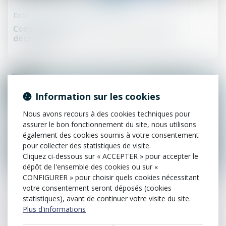
Droit de la construction
Comment activer et faire jouer la garantie
décennale ?
Information sur les cookies
Nous avons recours à des cookies techniques pour
assurer le bon fonctionnement du site, nous utilisons
également des cookies soumis à votre consentement
pour collecter des statistiques de visite.
Cliquez ci-dessous sur « ACCEPTER » pour accepter le
dépôt de l'ensemble des cookies ou sur «
15
CONFIGURER » pour choisir quels cookies nécessitant
sept.
votre consentement seront déposés (cookies
statistiques), avant de continuer votre visite du site.
Droit de la construction
Plus d'informations
Se lancer dans un projet de création de maison