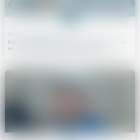
29
sept.
Droit de la construction
Pas de restitution des honoraires de l’architecte
en cas de résiliation judiciaire du contrat
24
sept.