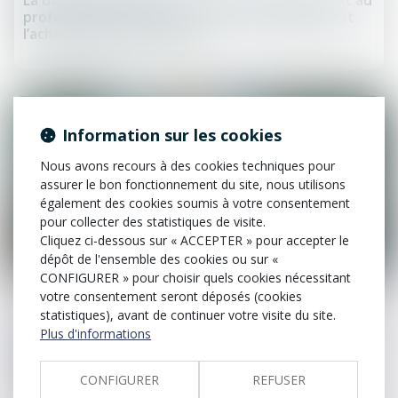
La date de la connaissance des faits qui permet au
professionnel d'exercer son action biennale est
l’achèvement des travaux
Information sur les cookies
Nous avons recours à des cookies techniques pour
assurer le bon fonctionnement du site, nous utilisons
également des cookies soumis à votre consentement
pour collecter des statistiques de visite.
Cliquez ci-dessous sur « ACCEPTER » pour accepter le
dépôt de l'ensemble des cookies ou sur «
02
CONFIGURER » pour choisir quels cookies nécessitant
mars
votre consentement seront déposés (cookies
statistiques), avant de continuer votre visite du site.
Droit de la construction
Plus d'informations
Empiétement et bail emphytéotique, l’action en
responsabilité contractuelle est soumise à la
prescription quinquennale
CONFIGURER
REFUSER