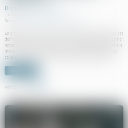
Droit de la construction
30/12/2021
Source :
www.lagazettedescommunes.com
La protection au titre des abords de monuments historiques est
définie à l’article L. 621-30 du code du patrimoine. Elle concerne
notamment les immeubles, bâtis ou non bâtis, visibles depuis le
monument historique ou dans le même champ de vision que
celui-ci et situés à moins de cinq cents mètres de l’édifice.
Lire la suite
Partager sur