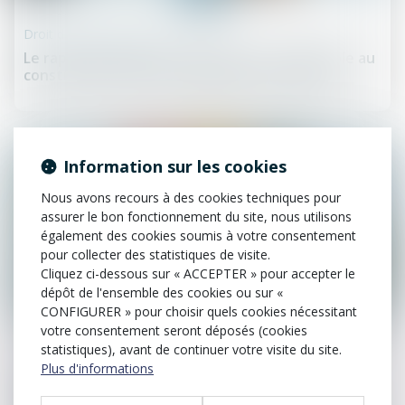
Droit de la construction
Le rapport d’expertise judiciaire est opposable au
constructeur qui n’en demande pas la nullité
Information sur les cookies
Nous avons recours à des cookies techniques pour
assurer le bon fonctionnement du site, nous utilisons
également des cookies soumis à votre consentement
pour collecter des statistiques de visite.
Cliquez ci-dessous sur « ACCEPTER » pour accepter le
dépôt de l'ensemble des cookies ou sur «
CONFIGURER » pour choisir quels cookies nécessitant
13
janv.
votre consentement seront déposés (cookies
statistiques), avant de continuer votre visite du site.
Plus d'informations
Droit de la construction
Réglementation technique & droit de la