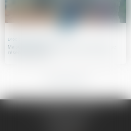
09
déc.
Droit de la construction
Maison neuve: il faut chiffrer les travaux que se
réserve l’acheteur
7
8
9
10
11
12
13
...
SCP LEFEBVRE - THEVENOT
25 rue Capron
59300 VALENCIENNES
Tél :
03 27 33 06 66