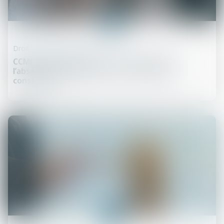
26
janv.
Droit de la construction
CCMI : pas de démolition-reconstruction en
l’absence de gravité des non-conformités
constatées
19
janv.