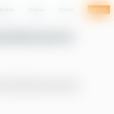
te droit
Services
Contact
GESICA
 précisions pour les
ement le bénéfice du prêt à taux zéro à de
iennent d’être précisées. Voilà qui mérite