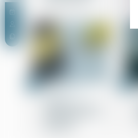
appelés en justice
04
26
oct.
sept.
Droit de la propriété
Action en
remboursement de celui
qui a construit sur le
terrain d'autrui avec des
matériaux lui
appartenant