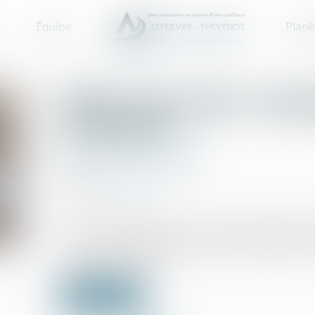
Équipe
Planè
Prêts à taux zéro : des
nouveaux
Droit de la propriété
10/06/2025
Source :
www.weblex.fr
La loi de finances pour 2025 a étendu temporair
nouveaux bénéficiaires selon des modalités qui v
quelques explications…
Lire la suite