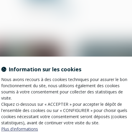
Partager sur
Information sur les cookies
Nous avons recours à des cookies techniques pour assurer le bon
fonctionnement du site, nous utilisons également des cookies
soumis à votre consentement pour collecter des statistiques de
visite.
30
juil.
Cliquez ci-dessous sur « ACCEPTER » pour accepter le dépôt de
Droit de la propriété
Droit de la propriété
l'ensemble des cookies ou sur « CONFIGURER » pour choisir quels
L’absence de valeur
Propriétaires : co
cookies nécessitant votre consentement seront déposés (cookies
probante d’un acte de
vous assurer de
statistiques), avant de continuer votre visite du site.
notoriété acquisitive ne
l'authenticité des
Plus d'informations