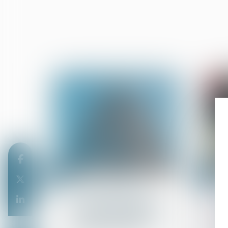
05
03
août
juin
Droit de la propriété
Servitude de passage :
tous les propriétaires
voisins n'ont pas à être