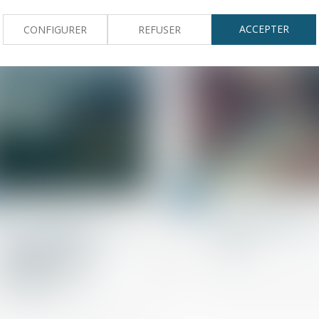
peut entraîner sa nullité
justificatifs de rev
ACCEPTER
CONFIGURER
REFUSER
12
sept.
Droit de la propriété
Droit de la propriété
QPC : accès des forces de
La loi « anti-squat 
l'ordre aux parties
publiée
communes des
immeubles à usage
d’habitation