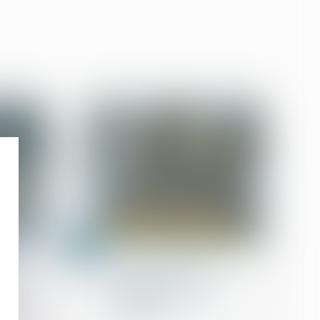
10
juin
Droit de la propriété
mment
Prêts à taux zéro : des
précisions pour les
nouveaux