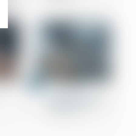
enus ?
06
sept.
Droit de la propriété
» est
Les restrictions au droit
de propriété s'imposent
aux acquéreurs