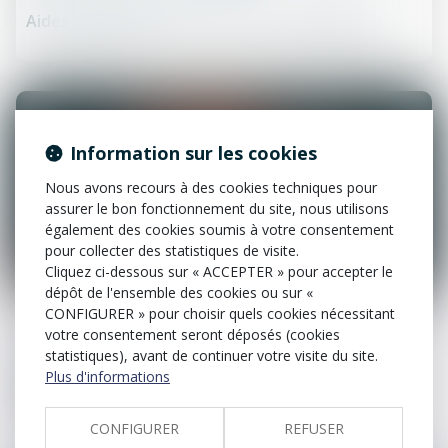
Aides financières à la rénovation énergétique
Information sur les cookies
Nous avons recours à des cookies techniques pour
assurer le bon fonctionnement du site, nous utilisons
également des cookies soumis à votre consentement
pour collecter des statistiques de visite.
Cliquez ci-dessous sur « ACCEPTER » pour accepter le
20
dépôt de l'ensemble des cookies ou sur «
avr.
CONFIGURER » pour choisir quels cookies nécessitant
votre consentement seront déposés (cookies
Rédaction - Droit du dommage corporel
statistiques), avant de continuer votre visite du site.
Le préjudice d'angoisse de mort imminente
Plus d'informations
reconnu comme autonome par la Cour de
cassation
CONFIGURER
REFUSER