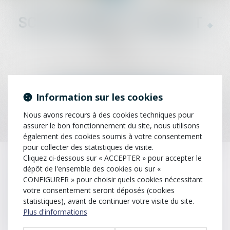
SCP LEFEBVRE - THEVENOT
25 rue Capron, 59300 VALENCIENNES
03 27 33 06 66
Information sur les cookies
En savoir plus
Espace client
Nous avons recours à des cookies techniques pour
assurer le bon fonctionnement du site, nous utilisons
également des cookies soumis à votre consentement
pour collecter des statistiques de visite.
Cliquez ci-dessous sur « ACCEPTER » pour accepter le
dépôt de l'ensemble des cookies ou sur «
NOS ACTUALITÉS
CONFIGURER » pour choisir quels cookies nécessitant
votre consentement seront déposés (cookies
statistiques), avant de continuer votre visite du site.
ASSURANCE CONSTRUCTION : LE DÉPASSEMENT DU MONTANT MAXIMAL GARANTI PEUT EXCLURE TOUTE COUVERTURE
07
Plus d'informations
Lorsqu'un contrat d'assurance limite sa garantie
AOÛT
aux opérations dont le coût n'excède pas un