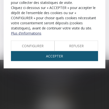
pour collecter des statistiques de visite.
Enfants légitimes
Escroquerie
Etat civil
Cliquez ci-dessous sur « ACCEPTER » pour accepter le
dépôt de l'ensemble des cookies ou sur «
CONFIGURER » pour choisir quels cookies nécessitant
Expulsion
votre consentement seront déposés (cookies
statistiques), avant de continuer votre visite du site.
Action de faire sortir une personne, en vertu d’un titre
Plus d'informations
exécutoire et au besoin par la force, d’un lieu où elle se
trouve sans droit.
CONFIGURER
REFUSER
ACCEPTER
SCP LEFEBVRE - THEVENOT
25 rue Capron
59300 VALENCIENNES
Tél :
03 27 33 06 66