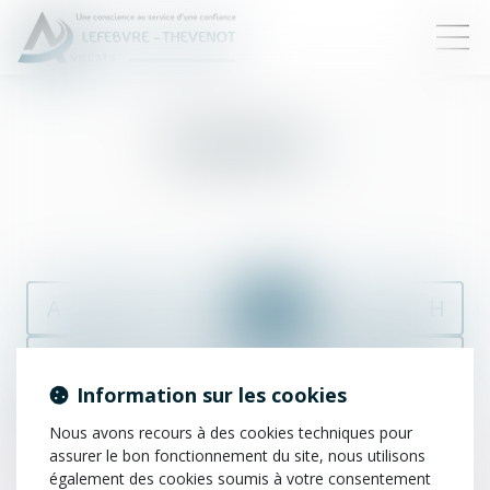
Expulsion
A
B
C
D
E
F
G
H
I
J
K
L
M
N
O
P
Information sur les cookies
Q
R
S
T
U
V
W
X
Nous avons recours à des cookies techniques pour
assurer le bon fonctionnement du site, nous utilisons
Y
Z
également des cookies soumis à votre consentement