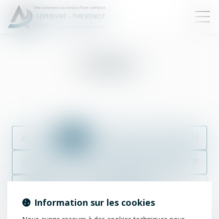
Constat
A
B
C
D
E
F
G
H
I
J
K
L
M
N
O
P
Q
R
S
T
U
V
W
X
Information sur les cookies
Y
Z