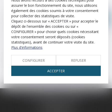
Nous avons recours à des cookies techniques pour
assurer le bon fonctionnement du site, nous utilisons
Cassation
Clause
Concubinage
également des cookies soumis à votre consentement
pour collecter des statistiques de visite.
Communauté universelle
Contentieux
Constat
Cliquez ci-dessous sur « ACCEPTER » pour accepter le
dépôt de l'ensemble des cookies ou sur «
Contrat
Contrat de mariage
Contravention
CONFIGURER » pour choisir quels cookies nécessitant
votre consentement seront déposés (cookies
Convention
Créancier
Crime
Curatelle
statistiques), avant de continuer votre visite du site.
Plus d'informations
Description écrite par un commissaire de justice ou une
autorité de police judiciaire d’une situation de fait dont il a
CONFIGURER
REFUSER
pris personnellement connaissance et relevé l’existence et
les circonstances.
ACCEPTER
SCP LEFEBVRE - THEVENOT
25 rue Capron
59300 VALENCIENNES