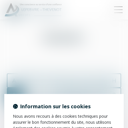
Indemnité
A
B
C
D
E
F
G
H
I
J
K
L
M
N
O
P
Information sur les cookies
Q
R
S
T
U
V
W
X
Nous avons recours à des cookies techniques pour
assurer le bon fonctionnement du site, nous utilisons
Y
Z