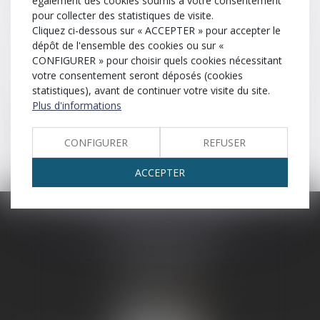
également des cookies soumis à votre consentement
pour collecter des statistiques de visite.
Indemnité
Indivision
Cliquez ci-dessous sur « ACCEPTER » pour accepter le
dépôt de l'ensemble des cookies ou sur «
ITT (Incapacité Temporaire de Travail)
CONFIGURER » pour choisir quels cookies nécessitant
votre consentement seront déposés (cookies
Irréfragable
statistiques), avant de continuer votre visite du site.
Plus d'informations
Somme d’argent destinée à dédommager une victime, à
réparer le préjudice qu’elle a subi.
CONFIGURER
REFUSER
ACCEPTER
SCP LEFEBVRE - THEVENOT
25 rue Capron
59300 VALENCIENNES
Tél :
03 27 33 06 66