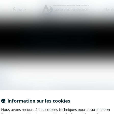
Équipe
Planè
Lexique : Z
es
H
I
J
K
L
M
N
O
P
Information sur les cookies
Nous avons recours à des cookies techniques pour assurer le bon