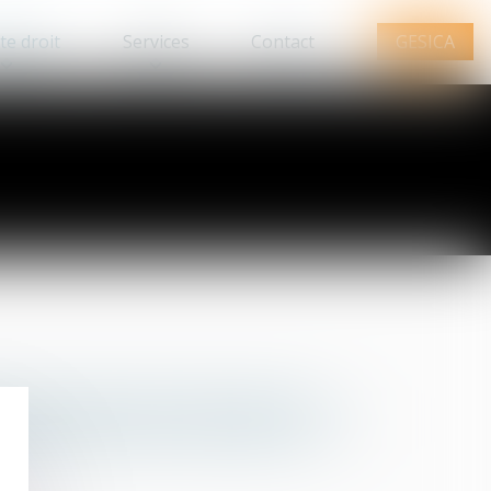
te droit
Services
Contact
GESICA
Q
R
S
T
U
V
W