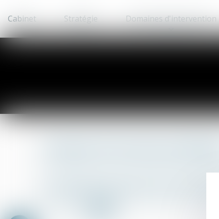
Cabinet
Stratégie
Domaines d'intervention
Lexique de termes juridiqu
A
B
C
D
E
F
G
X
Y
Z