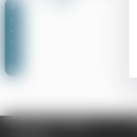
SCP LEFEBVRE - THEVENOT
25 rue Capron