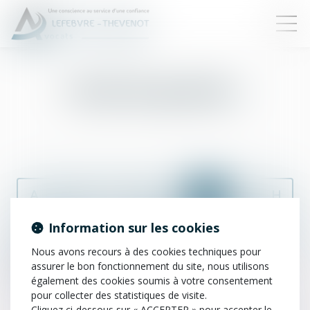
Fonds de garantie
A
B
C
D
E
F
G
H
Information sur les cookies
I
J
K
L
M
N
O
P
Nous avons recours à des cookies techniques pour
Q
R
S
T
U
V
W
X
assurer le bon fonctionnement du site, nous utilisons
également des cookies soumis à votre consentement
pour collecter des statistiques de visite.
Y
Z
Cliquez ci-dessous sur « ACCEPTER » pour accepter le