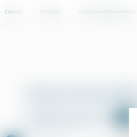
Cabinet
Stratégie
Domaines d'intervention
Lexique de termes juridiqu
A
B
C
D
E
F
G
X
Y
Z