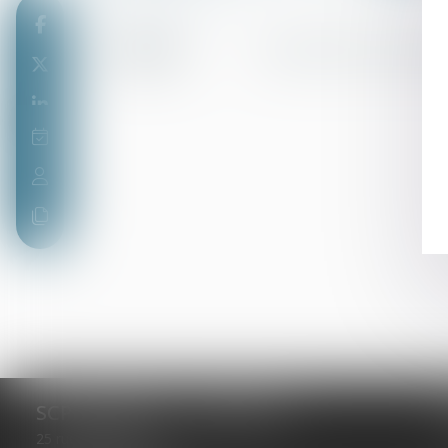
Greffe
Secrétariat d’un tribunal 
SCP LEFEBVRE - THEVENOT
25 rue Capron