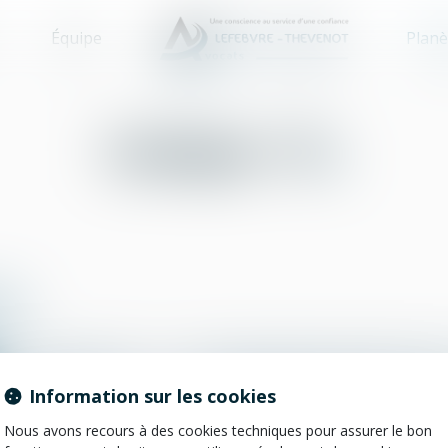
Équipe
Planè
Lexique : G
es
H
I
J
K
L
M
N
O
P
Information sur les cookies
Nous avons recours à des cookies techniques pour assurer le bon