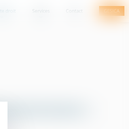
te droit
Services
Contact
GESICA
Q
R
S
T
U
V
W