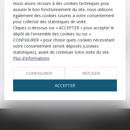
Nous avons recours à des cookies techniques pour
Cassation
Clause
Concubinage
assurer le bon fonctionnement du site, nous utilisons
également des cookies soumis à votre consentement
Communauté universelle
Contentieux
Constat
pour collecter des statistiques de visite.
Cliquez ci-dessous sur « ACCEPTER » pour accepter le
dépôt de l'ensemble des cookies ou sur «
Contrat
Contrat de mariage
Contravention
CONFIGURER » pour choisir quels cookies nécessitant
votre consentement seront déposés (cookies
Convention
Créancier
Crime
Curatelle
statistiques), avant de continuer votre visite du site.
Plus d'informations
Mesure judiciaire destinée à protéger un majeur et son
patrimoine. Le majeur reste autonome et peut accomplir
CONFIGURER
REFUSER
des actes simple (exemple : achat de la vie quotidienne),
tout en étant conseillé ou accompagné pour les actes les
ACCEPTER
plus importants (exemple : vente d’un bien immobilier).
SCP LEFEBVRE - THEVENOT
25 rue Capron