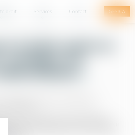
te droit
Services
Contact
GESICA
rs à éviter après un
 : protégez vos
 indemnisation
s conséquences physiques, psychologiques et
e considérables.
victimes commettent des erreurs qui réduisent
t de leur indemnisation. Notre cabinet, spécialisé en
e corporel, vous accompagne pour éviter ces pièges