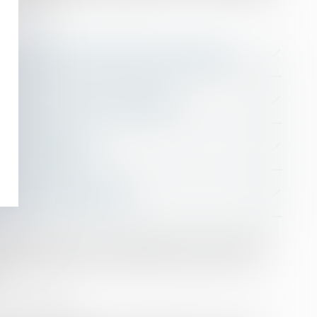
nt vos droits.
rapidement l’offre de l’assurance
’impact réel de l’accident
ins préjudices
ger les démarches
 que chaque étape soit respectée, que votre dossier
 puissiez obtenir la réparation la plus juste et la
.
istoire unique.