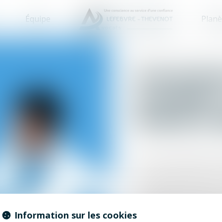
Équipe
Planè
Les erreu
accident
droits à
Lors d’un accident, le
financières peuvent êtr
Pourtant, beaucoup de 
sensiblement le montan
réparation du préjudic
Information sur les cookies