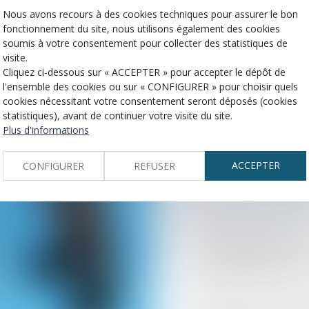
et faire valoir pleineme
Nous avons recours à des cookies techniques pour assurer le bon
fonctionnement du site, nous utilisons également des cookies
soumis à votre consentement pour collecter des statistiques de
1. Accepter trop 
visite.
Cliquez ci-dessous sur « ACCEPTER » pour accepter le dépôt de
l'ensemble des cookies ou sur « CONFIGURER » pour choisir quels
2. Sous-estimer l
cookies nécessitant votre consentement seront déposés (cookies
statistiques), avant de continuer votre visite du site.
Plus d'informations
3. Négliger certa
ACCEPTER
CONFIGURER
REFUSER
4. Tarder à enga
Notre cabinet s’assure
soit complet et que vous
plus complète possible
Chaque victime a une h