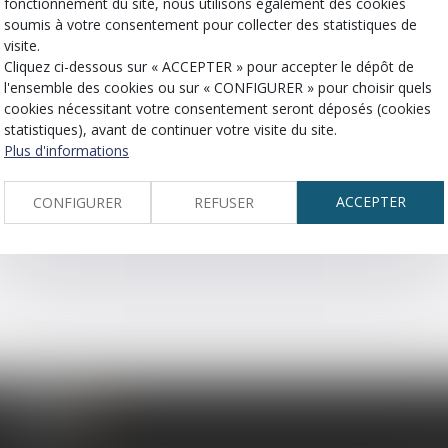
fonctionnement du site, nous utilisons également des cookies
soumis à votre consentement pour collecter des statistiques de
visite.
tant à porter préjudice à autrui en obtenant d’une personne
Cliquez ci-dessous sur « ACCEPTER » pour accepter le dépôt de
n engagement, une décharge ou la fourniture d’un service pa
l'ensemble des cookies ou sur « CONFIGURER » pour choisir quels
cookies nécessitant votre consentement seront déposés (cookies
statistiques), avant de continuer votre visite du site.
Plus d'informations
ACCEPTER
CONFIGURER
REFUSER