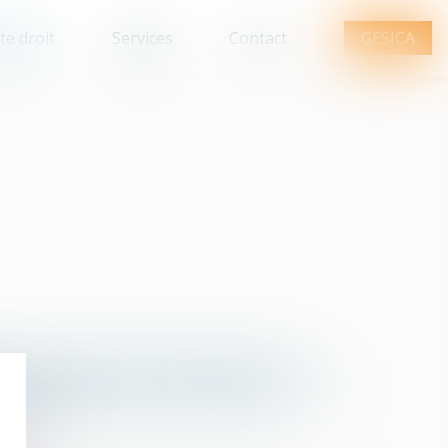
te droit
Services
Contact
GESICA
Q
R
S
T
U
V
W