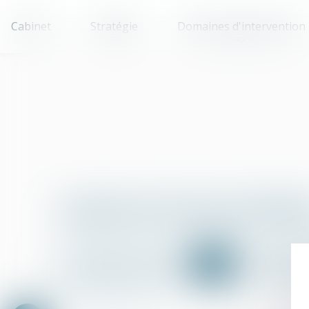
Cabinet
Stratégie
Domaines d'intervention
Lexique de termes juridiqu
A
B
C
D
E
F
G
X
Y
Z