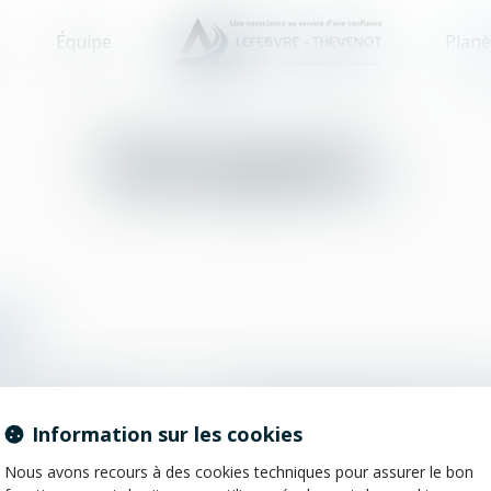
Équipe
Planè
Escroquerie
es
H
I
J
K
L
M
N
O
P
Information sur les cookies
Nous avons recours à des cookies techniques pour assurer le bon