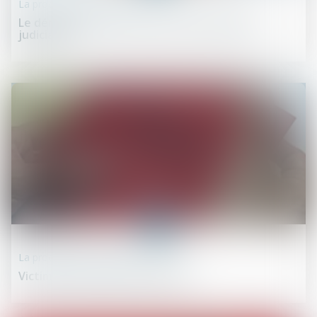
La procédure en schéma
Le déroulement de la procédure d’Expertise
judiciaire
03
avr.
La procédure en schéma
Victime d’une infraction pénale