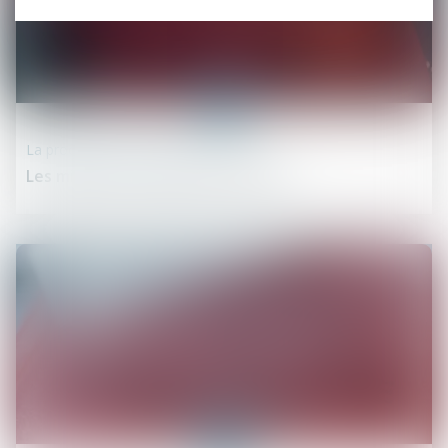
03
avr.
La procédure en schéma
Les mineurs en procédure pénale
03