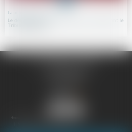
avr.
La procédure en schéma
Le déroulement de la procédure au fond devant le
Tribunal Judiciaire
SCP LEFEBVRE - THEVENOT
25 rue Capron
59300 VALENCIENNES
Tél :
03 27 33 06 66
Honoraires
Plan du site
Mentions légales
Septeo Digital & Services © 2025