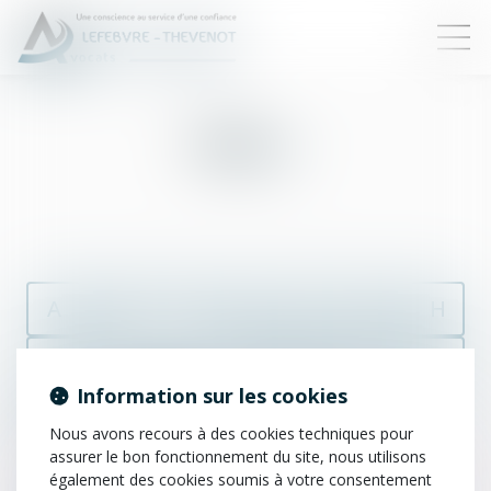
Saisie
A
B
C
D
E
F
G
H
I
J
K
L
M
N
O
P
Information sur les cookies
Q
R
S
T
U
V
W
X
Nous avons recours à des cookies techniques pour
assurer le bon fonctionnement du site, nous utilisons
Y
Z
également des cookies soumis à votre consentement