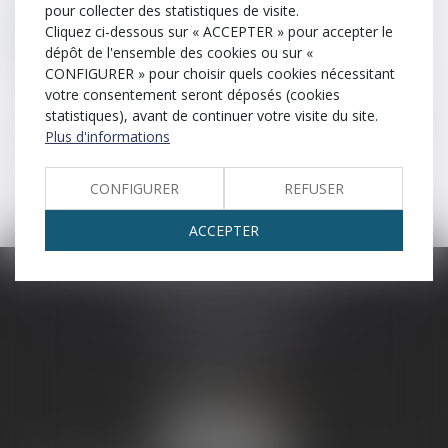
pour collecter des statistiques de visite.
Saisie
Saisine
Sauvegarde de justice
Cliquez ci-dessous sur « ACCEPTER » pour accepter le
dépôt de l'ensemble des cookies ou sur «
CONFIGURER » pour choisir quels cookies nécessitant
Séparation de biens
Séparation de corps
votre consentement seront déposés (cookies
statistiques), avant de continuer votre visite du site.
Signification
Succession
Surendettement
Plus d'informations
Procédure par laquelle des biens sont remis à la justice.
CONFIGURER
REFUSER
ACCEPTER
SCP LEFEBVRE - THEVENOT
25 rue Capron
59300 VALENCIENNES
Tél :
03 27 33 06 66