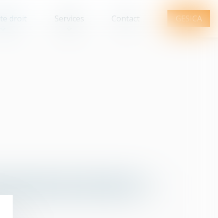
te droit
Services
Contact
GESICA
Q
R
S
T
U
V
W