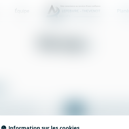
Équipe
Planè
Mariage
es
H
I
J
K
L
M
N
O
P
Information sur les cookies