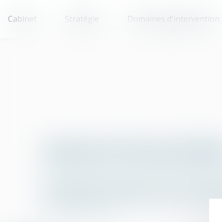
Cabinet
Stratégie
Domaines d'intervention
Lexique de termes juridiqu
A
B
C
D
E
F
G
X
Y
Z