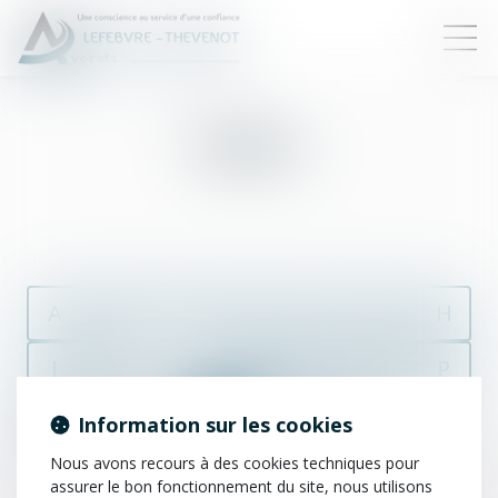
Tutelle
A
B
C
D
E
F
G
H
I
J
K
L
M
N
O
P
Q
R
S
T
U
V
W
X
Information sur les cookies
Nous avons recours à des cookies techniques pour
Y
Z
assurer le bon fonctionnement du site, nous utilisons