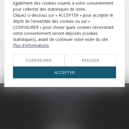
également des cookies soumis à votre consentement
Trancher
Tribunal de commerce
pour collecter des statistiques de visite.
Cliquez ci-dessous sur « ACCEPTER » pour accepter le
dépôt de l'ensemble des cookies ou sur «
Tribunal correctionnel
Tribunal judiciaire
CONFIGURER » pour choisir quels cookies nécessitant
votre consentement seront déposés (cookies
Tribunal de police
Tutelle
statistiques), avant de continuer votre visite du site.
Plus d'informations
Mesure judiciaire visant à protéger une personne majeure
et/ou tout ou partie de son patrimoine par la désignation
d’un tuteur la représentant dans les actes de la vie civile.
CONFIGURER
REFUSER
ACCEPTER
SCP LEFEBVRE - THEVENOT
25 rue Capron
59300 VALENCIENNES
Tél :
03 27 33 06 66