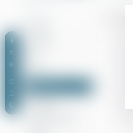
D
Déclaration f
Débiteur
Débouter
Délit
Dette
Déposition
Dommage
Dommages-intérêts
Divorce