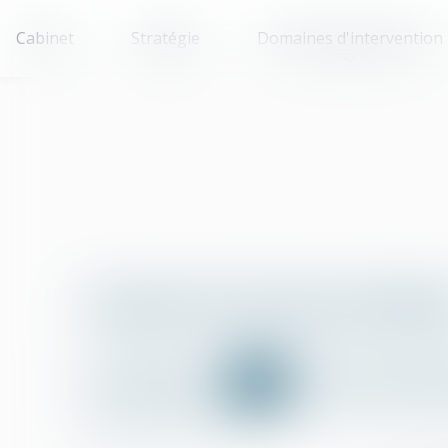
Cabinet
Stratégie
Domaines d'intervention
Lexique de termes juridiqu
A
B
C
D
E
F
G
X
Y
Z