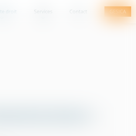
te droit
Services
Contact
GESICA
Q
R
S
T
U
V
W