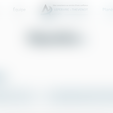
Équipe
Planè
Déposition
es
H
I
J
K
L
M
N
O
P