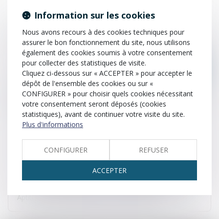
Information sur les cookies
PACS (Pacte civil de solidarité)
Patrimoine
Nous avons recours à des cookies techniques pour
Participation aux acquêts (communauté réduite aux
assurer le bon fonctionnement du site, nous utilisons
acquêts)
également des cookies soumis à votre consentement
pour collecter des statistiques de visite.
Pension alimentaire
Personnalité juridique
Cliquez ci-dessous sur « ACCEPTER » pour accepter le
dépôt de l'ensemble des cookies ou sur «
Personne physique
Personne morale
Plaidoirie
CONFIGURER » pour choisir quels cookies nécessitant
votre consentement seront déposés (cookies
Plainte
Prescription
Prestation compensatoire
statistiques), avant de continuer votre visite du site.
Plus d'informations
Présomption de paternité
Procès-verbal
CONFIGURER
REFUSER
Procuration
Pourvoi en cassation
Préjudice
ACCEPTER
Préjudice matériel
Préjudice immatériel
Aptitude à être titulaire de droits et de devoirs.