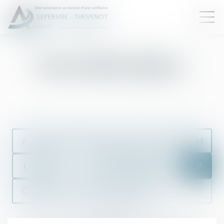
Personnalité juridique
A
B
C
D
E
F
G
H
I
J
K
L
M
N
O
P
Q
R
S
T
U
V
W
X
Y
Z