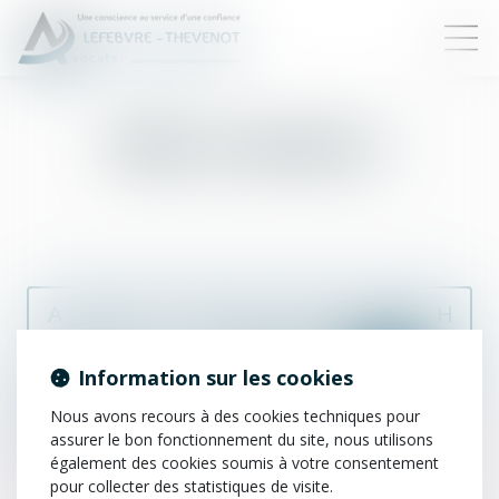
Officier ministériel
A
B
C
D
E
F
G
H
I
J
K
L
M
N
O
P
Information sur les cookies
Nous avons recours à des cookies techniques pour
Q
R
S
T
U
V
W
X
assurer le bon fonctionnement du site, nous utilisons
également des cookies soumis à votre consentement
Y
Z
pour collecter des statistiques de visite.