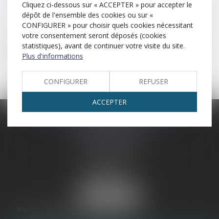
Cliquez ci-dessous sur « ACCEPTER » pour accepter le
dépôt de l'ensemble des cookies ou sur «
Officier ministériel
CONFIGURER » pour choisir quels cookies nécessitant
votre consentement seront déposés (cookies
Professionnel qui agit en exécution d’une décision des
statistiques), avant de continuer votre visite du site.
autorités de l’État (exemple : notaire, commissaire de
Plus d'informations
Justice).
CONFIGURER
REFUSER
ACCEPTER
SCP LEFEBVRE - THEVENOT
25 rue Capron
59300 VALENCIENNES
Tél :
03 27 33 06 66
Honoraires
Plan du site
Mentions légales