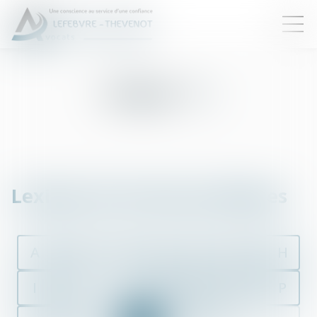
Lexique : T
Lexique de termes juridiques
A
B
C
D
E
F
G
H
I
J
K
L
M
N
O
P