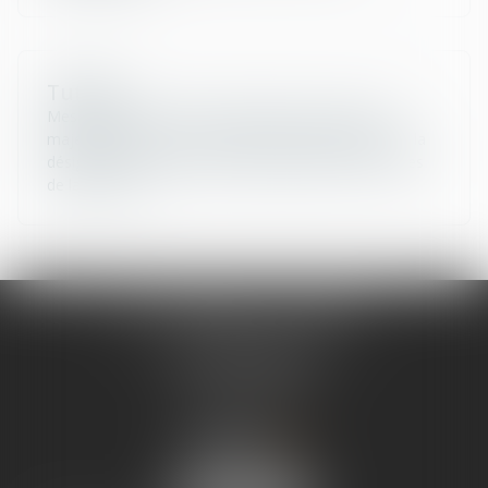
Tutelle
Mesure judiciaire visant à protéger une personne
majeure et/ou tout ou partie de son patrimoine par la
désignation d’un tuteur la représentant dans les actes
de la vie civile.
SCP LEFEBVRE - THEVENOT
25 rue Capron
59300 VALENCIENNES
Tél :
03 27 33 06 66