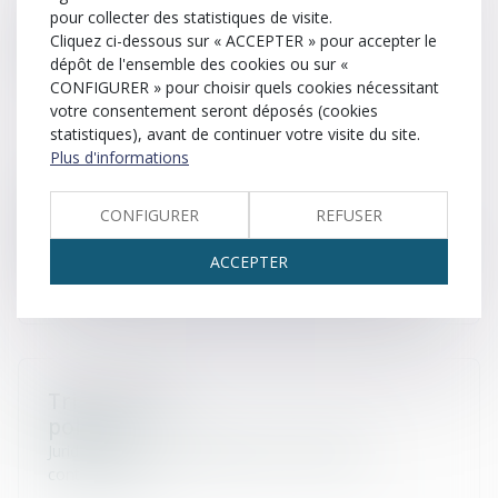
Tribunal
pour collecter des statistiques de visite.
correctionnel
Cliquez ci-dessous sur « ACCEPTER » pour accepter le
dépôt de l'ensemble des cookies ou sur «
Juridiction de l’ordre judiciaire qui connait des délits.
CONFIGURER » pour choisir quels cookies nécessitant
votre consentement seront déposés (cookies
statistiques), avant de continuer votre visite du site.
Plus d'informations
Tribunal
judiciaire
CONFIGURER
REFUSER
Juridiction de l’ordre judiciaire chargée de trancher les
litiges civils opposant des personnes privées qui ne sont
ACCEPTER
pas attribués par la loi à une autre juridiction civile.
Tribunal de
police
Juridiction de l’ordre judiciaire qui connait des
contraventions.