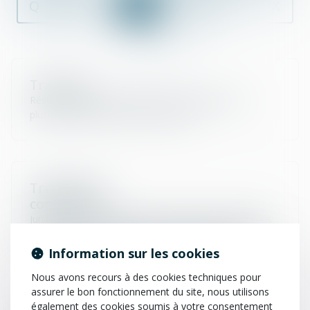
Q
R
S
T
U
V
W
X
Y
Z
Trancher
Résoudre, régler une difficulté, un différend entre
plusieurs personnes par une décision.
Tribunal de
commerce
Juridiction de l’ordre judiciaire composées de juge élus
statuant sur les litiges opposant des commerçants à
l’occasion de leurs relations professionnelles.
Information sur les cookies
Nous avons recours à des cookies techniques pour
assurer le bon fonctionnement du site, nous utilisons
également des cookies soumis à votre consentement