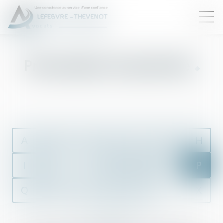
Présomption de paternité
A
B
C
D
E
F
G
H
I
J
K
L
M
N
O
P
Q
R
S
T
U
V
W
X
Y
Z