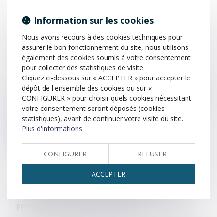
PACS (Pacte civil de solidarité)
Patrimoine
Information sur les cookies
Participation aux acquêts (communauté réduite aux
Nous avons recours à des cookies techniques pour
acquêts)
assurer le bon fonctionnement du site, nous utilisons
également des cookies soumis à votre consentement
Pension alimentaire
Personnalité juridique
pour collecter des statistiques de visite.
Cliquez ci-dessous sur « ACCEPTER » pour accepter le
Personne physique
Personne morale
Plaidoirie
dépôt de l'ensemble des cookies ou sur «
CONFIGURER » pour choisir quels cookies nécessitant
votre consentement seront déposés (cookies
Plainte
Prescription
Prestation compensatoire
statistiques), avant de continuer votre visite du site.
Plus d'informations
Présomption de paternité
Procès-verbal
Procuration
Pourvoi en cassation
Préjudice
CONFIGURER
REFUSER
Préjudice matériel
Préjudice immatériel
ACCEPTER
Concept laissant supposer que l’enfant conçu ou né
pendant le mariage a pour père le mari.