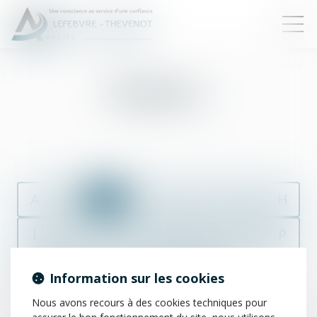
Créancier
A
B
C
D
E
F
G
H
I
J
K
L
M
N
O
P
Q
R
S
T
U
V
W
X
Information sur les cookies
Nous avons recours à des cookies techniques pour
Y
Z