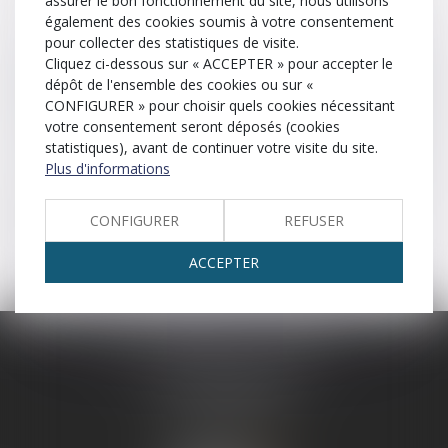
assurer le bon fonctionnement du site, nous utilisons
également des cookies soumis à votre consentement
Cassation
Clause
Concubinage
pour collecter des statistiques de visite.
Cliquez ci-dessous sur « ACCEPTER » pour accepter le
Communauté universelle
Contentieux
Constat
dépôt de l'ensemble des cookies ou sur «
CONFIGURER » pour choisir quels cookies nécessitant
Contrat
Contrat de mariage
Contravention
votre consentement seront déposés (cookies
statistiques), avant de continuer votre visite du site.
Convention
Créancier
Crime
Curatelle
Plus d'informations
Personne à qui une somme d’argent, un bien ou un
CONFIGURER
REFUSER
service est dû.
ACCEPTER
SCP LEFEBVRE - THEVENOT
25 rue Capron
59300 VALENCIENNES
Tél :
03 27 33 06 66