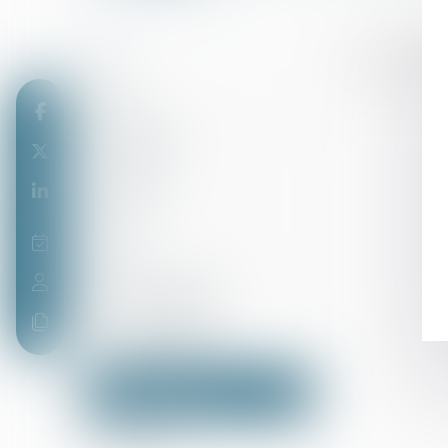
B
Biens constit
Bail
Bâtonnier
Barreau
Bien
Biens communs
Bien immobilier
Biens propres
Bonne foi