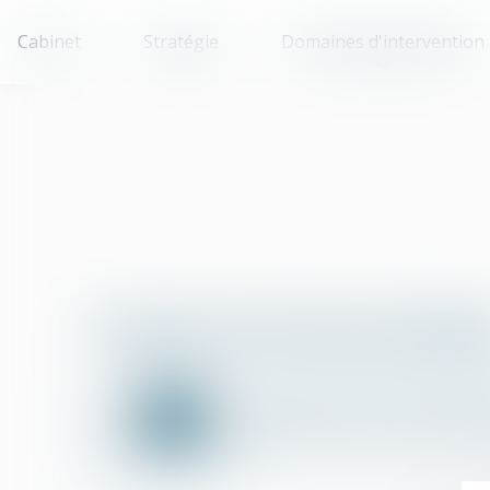
Cabinet
Stratégie
Domaines d'intervention
Lexique de termes juridiqu
A
B
C
D
E
F
G
X
Y
Z