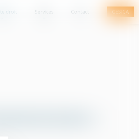
te droit
Services
Contact
GESICA
Q
R
S
T
U
V
W