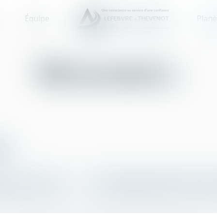
Équipe
Planè
Biens propres
es
H
I
J
K
L
M
N
O
P