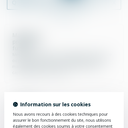
Q
R
S
T
U
V
W
X
Y
Z
Mandat de
protection
future
Mesure de protection visant à désigner à l’avance une
ou plusieurs personnes pour représenter l’auteur du
mandat afin de prévenir une éventuelle perte de
capacité physique ou mentale.
Mandater
Information sur les cookies
Donner ordre, confier une mission.
Nous avons recours à des cookies techniques pour
assurer le bon fonctionnement du site, nous utilisons
également des cookies soumis à votre consentement