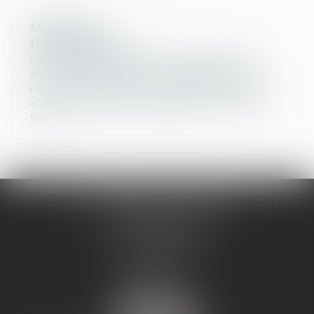
Mi-temps
thérapeutique
Forme particulière de reprise du travail après une
absence pour maladie ou accident (professionnel ou
non) destinée à permettre au salarié la reprise d’une
activité professionnelle compatible avec son état de
santé.
SCP LEFEBVRE - THEVENOT
25 rue Capron
59300 VALENCIENNES
Tél :
03 27 33 06 66