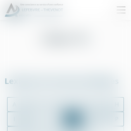
Lexique : M
Lexique de termes juridiques
A
B
C
D
E
F
G
H
I
J
K
L
M
N
O
P