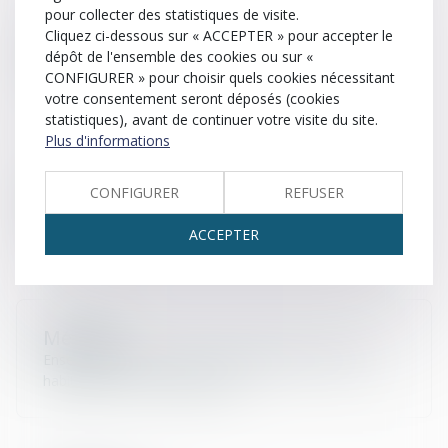
pour collecter des statistiques de visite.
Mariage
Cliquez ci-dessous sur « ACCEPTER » pour accepter le
dépôt de l'ensemble des cookies ou sur «
Union de deux personnes de même sexe ou de sexe
CONFIGURER » pour choisir quels cookies nécessitant
différent.
votre consentement seront déposés (cookies
statistiques), avant de continuer votre visite du site.
Plus d'informations
Médiateur
CONFIGURER
REFUSER
Personne qui s’entremet pour résoudre un conflit,
faciliter un accord.
ACCEPTER
Ménage
Ensemble des personnes qui partagent de manière
habituelle un même logement.