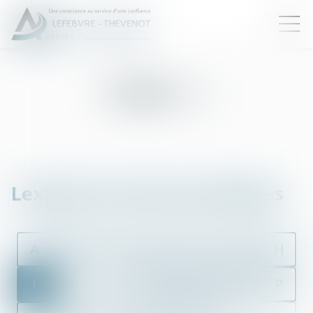
Lexique : I
Lexique de termes juridiques
A
B
C
D
E
F
G
H
I
J
K
L
M
N
O
P