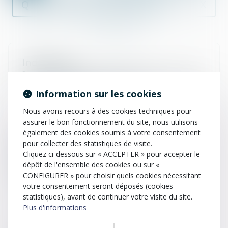
Q
R
S
T
U
V
W
X
Y
Z
Indemnité
Somme d’argent destinée à dédommager une victime,
à réparer le préjudice qu’elle a subi.
Information sur les cookies
Nous avons recours à des cookies techniques pour
assurer le bon fonctionnement du site, nous utilisons
également des cookies soumis à votre consentement
Indivision
pour collecter des statistiques de visite.
Régime établi au décès d’un parent, les biens de la
Cliquez ci-dessous sur « ACCEPTER » pour accepter le
succession appartiennent indistinctement à tous les
dépôt de l'ensemble des cookies ou sur «
héritiers sans que leurs parts respectives ne soient
CONFIGURER » pour choisir quels cookies nécessitant
matériellement individualisées.
votre consentement seront déposés (cookies
statistiques), avant de continuer votre visite du site.
Plus d'informations