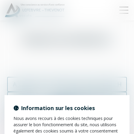
Tribunal correctionnel
A
B
C
D
E
F
G
H
I
J
K
L
M
N
O
P
Information sur les cookies
Q
R
S
T
U
V
W
X
Nous avons recours à des cookies techniques pour
assurer le bon fonctionnement du site, nous utilisons
Y
Z
également des cookies soumis à votre consentement