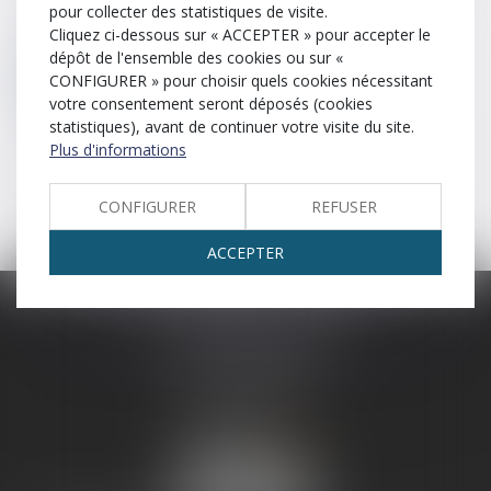
pour collecter des statistiques de visite.
Trancher
Tribunal de commerce
Cliquez ci-dessous sur « ACCEPTER » pour accepter le
dépôt de l'ensemble des cookies ou sur «
CONFIGURER » pour choisir quels cookies nécessitant
Tribunal correctionnel
Tribunal judiciaire
votre consentement seront déposés (cookies
statistiques), avant de continuer votre visite du site.
Tribunal de police
Tutelle
Plus d'informations
Juridiction de l’ordre judiciaire qui connait des délits.
CONFIGURER
REFUSER
ACCEPTER
SCP LEFEBVRE - THEVENOT
25 rue Capron
59300 VALENCIENNES
Tél :
03 27 33 06 66