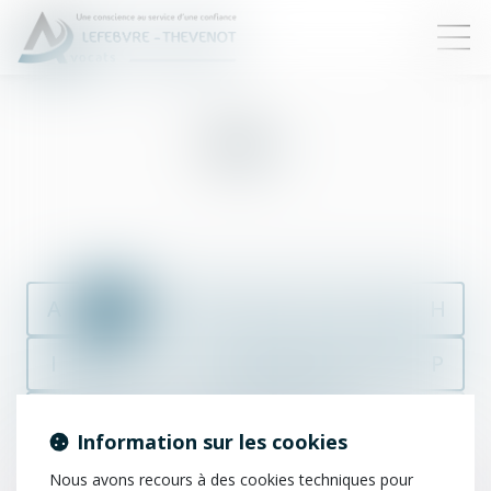
Bail
A
B
C
D
E
F
G
H
I
J
K
L
M
N
O
P
Q
R
S
T
U
V
W
X
Information sur les cookies
Y
Z
Nous avons recours à des cookies techniques pour