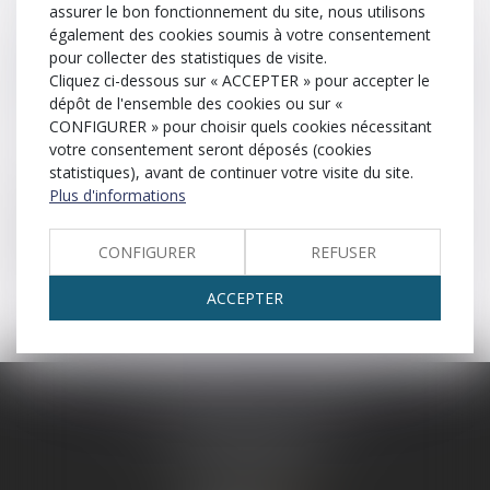
assurer le bon fonctionnement du site, nous utilisons
Bail
Bâtonnier
Barreau
Bien
également des cookies soumis à votre consentement
pour collecter des statistiques de visite.
Biens communs
Cliquez ci-dessous sur « ACCEPTER » pour accepter le
Bien immobilier
Biens propres
dépôt de l'ensemble des cookies ou sur «
CONFIGURER » pour choisir quels cookies nécessitant
Bonne foi
votre consentement seront déposés (cookies
statistiques), avant de continuer votre visite du site.
Contrat par lequel une personne appelée le bailleur
Plus d'informations
s’engage, moyennant un prix que l’autre partie appelée
preneur s’oblige à payer, à procurer à celle-ci, pendant un
certain temps, la jouissance d’une chose mobilière ou
CONFIGURER
REFUSER
immobilière.
ACCEPTER
SCP LEFEBVRE - THEVENOT
25 rue Capron
59300 VALENCIENNES
Tél :
03 27 33 06 66