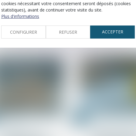
Compensation de
Copropriété : mand
cookies nécessitant votre consentement seront déposés (cookies
créances : prescription et
syndicat secondair
statistiques), avant de continuer votre visite du site.
exception
charges
Plus d'informations
ACCEPTER
CONFIGURER
REFUSER
10
juil.
Copropriété
Droit de la constructio
L’AG de copropriété
Résiliation d’un ma