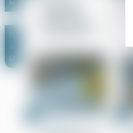
Cautionnement
disproportionné : les
cautionnements
antérieurs arrivés à
terme doivent encore
être pris en compte s’ils
ne sont pas éteints
15
15
juil.
juil.
Droit des obligations et des
suretés