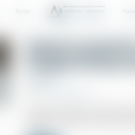
Équipe
Planè
Charges de copropriété
demeure imprécise ne 
l'exigibilité anticipée
Copropriété
07/07/2026
Source :
www.lemag-juridique.com
La procédure accélérée au fond prévue par l'articl
encadrée. Pour en bénéficier, le syndicat des c
copropriétaire défaillant une mise en demeure
réclamées...