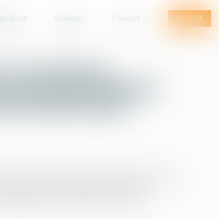
te droit
Services
Contact
GESICA
 : une mise en
permet pas d'obtenir
 des sommes dues
e 19-2 de la loi du 10 juillet 1965 est strictement
opropriétaires doit notamment adresser au
 suffisamment précise quant aux sommes