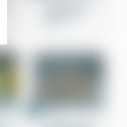
at du
Cession de créance : la
e et
notification au débiteur
suffit à assurer
l'opposabilité de la
cession
07
juil.
n
Copropriété
rché à
Charges de copropriété :