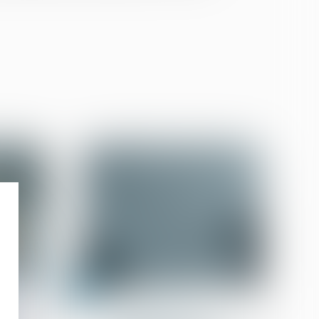
15
juil.
Droit des sûretés