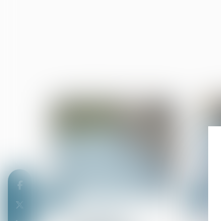
22
21
juil.
juil.
Droit des sûretés