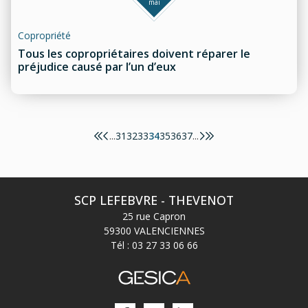
mai
Copropriété
Tous les copropriétaires doivent réparer le
préjudice causé par l’un d’eux
31
32
33
34
35
36
37
...
...
SCP LEFEBVRE - THEVENOT
25 rue Capron
59300 VALENCIENNES
Tél :
03 27 33 06 66