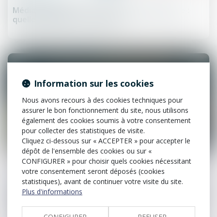
Médiation judiciaire et péremption d’instance :
quelles diligences accomplir ?
Information sur les cookies
Nous avons recours à des cookies techniques pour
assurer le bon fonctionnement du site, nous utilisons
également des cookies soumis à votre consentement
pour collecter des statistiques de visite.
Cliquez ci-dessous sur « ACCEPTER » pour accepter le
03
dépôt de l'ensemble des cookies ou sur «
juin
CONFIGURER » pour choisir quels cookies nécessitant
votre consentement seront déposés (cookies
Droit des obligations et des suretés
statistiques), avant de continuer votre visite du site.
Saisie immobilière : le décret du 27 novembre 2020
Plus d'informations
ne permet pas de prolonger rétroactivement une
prorogation judiciaire
CONFIGURER
REFUSER