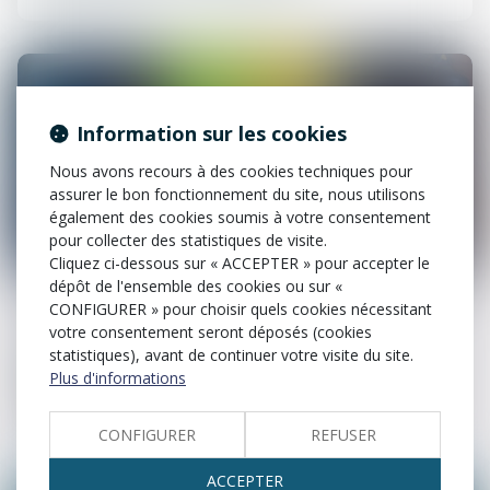
Information sur les cookies
Nous avons recours à des cookies techniques pour
assurer le bon fonctionnement du site, nous utilisons
également des cookies soumis à votre consentement
pour collecter des statistiques de visite.
Cliquez ci-dessous sur « ACCEPTER » pour accepter le
29
juil.
dépôt de l'ensemble des cookies ou sur «
CONFIGURER » pour choisir quels cookies nécessitant
votre consentement seront déposés (cookies
Droit de la construction
statistiques), avant de continuer votre visite du site.
Condition suspensive d’obtention du permis de
Plus d'informations
construire : impossibilité de modification
unilatérale du projet de construction
CONFIGURER
REFUSER
ACCEPTER