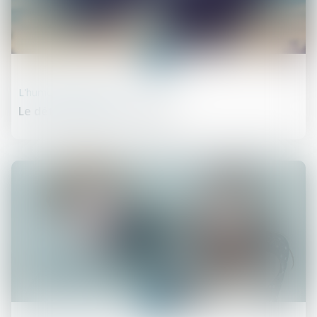
30
juin
L'humour et la justice
Le détournement de mineur
30
juin