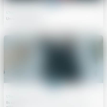
juil.
L'humour et la justice
Un voisinage bruyant
07
juil.
L'humour et la justice
Ils coupent les pattes, plutôt que de faire du