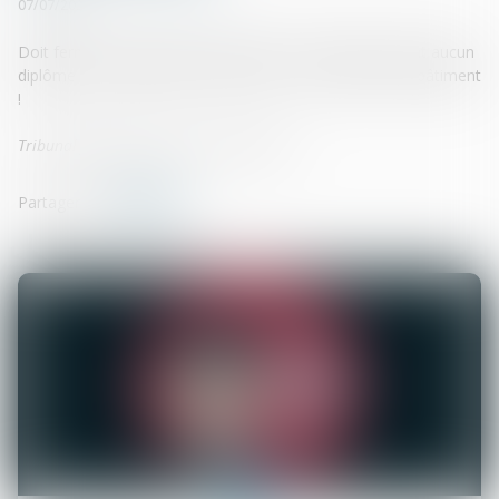
07/07/2021
Doit fermer un salon de coiffure dont les employés n’ont aucun
diplôme en la matière et sont en fait … des ouvriers du bâtiment
!
Tribunal Judiciaire de Pau 14 juin 2021
Partager sur
07