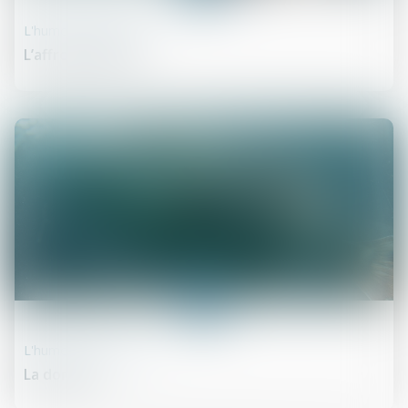
L'humour et la justice
L’affront marital
25
juin
L'humour et la justice
La dorade