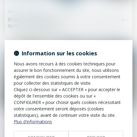
Droit de la propriété
Droit de préemption urbain et vente immobilière :
quelles conséquences ?
Information sur les cookies
Nous avons recours à des cookies techniques pour
assurer le bon fonctionnement du site, nous utilisons
également des cookies soumis à votre consentement
pour collecter des statistiques de visite.
Cliquez ci-dessous sur « ACCEPTER » pour accepter le
dépôt de l'ensemble des cookies ou sur «
CONFIGURER » pour choisir quels cookies nécessitant
24
votre consentement seront déposés (cookies
mai
statistiques), avant de continuer votre visite du site.
Plus d'informations
Droit de la construction
La notification d’un décompte définitif vaut accord