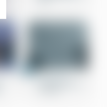
 les
procès !
20
mai
Droit des contrats
yers :
Incendie OVHcloud : la
force majeure rejetée en
es
Cour d'appel