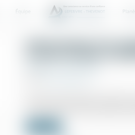
Équipe
Planè
Indemnisation d’un préj
ne peut excéder le préj
Droit de la responsabilité
27/05/2025
Source :
www.lemag-juridique.com
En matière de responsabilité civile délictuelle,
infraction pénale doit respecter le principe de r
aucune des parties. Lorsqu’un organisme social in
Lire la suite