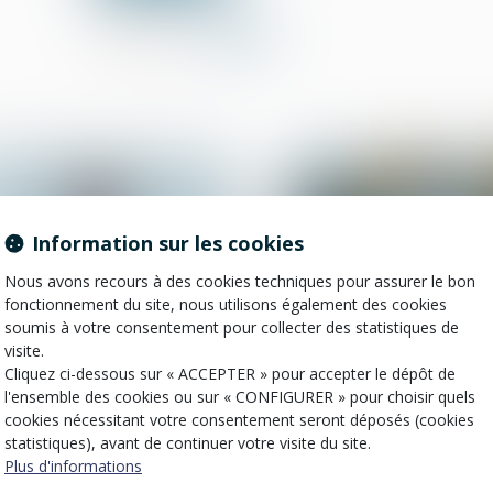
Partager sur
Information sur les cookies
Nous avons recours à des cookies techniques pour assurer le bon
fonctionnement du site, nous utilisons également des cookies
soumis à votre consentement pour collecter des statistiques de
visite.
23
Cliquez ci-dessous sur « ACCEPTER » pour accepter le dépôt de
mai
l'ensemble des cookies ou sur « CONFIGURER » pour choisir quels
Droit de la responsabilité
Droit de la constructio
cookies nécessitant votre consentement seront déposés (cookies
Indemnisation d’un
Rénovation énergét
statistiques), avant de continuer votre visite du site.
préjudice : le tiers payeur
l'UFC-Que Choisir
Plus d'informations
ne peut excéder le
demande un guich