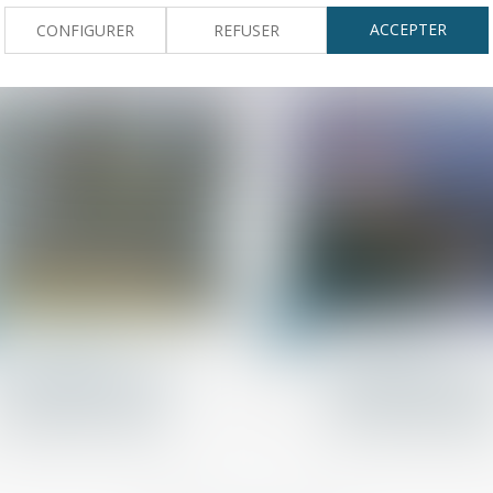
préjudice réel
unique pour toutes
aides
ACCEPTER
CONFIGURER
REFUSER
20
mai
Baux d'habitation
Droit immobilier
Préavis locatif : refuser
Encadrement des lo
un recommandé ne
petit point sur les
bloque pas le congé !
sanctions applicabl