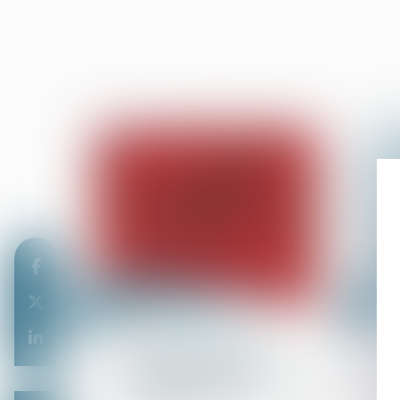
30
27
mai
mai
Procédure civile
Secret des affaires et
mesures in futurum :
l’inaction du saisi le prive