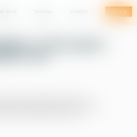
te droit
Services
Contact
GESICA
udice : le tiers payeur
udice réel
 la réparation du dommage causé par une
éparation intégrale, sans perte ni profit pour
tervient en qualité de tiers payeur,...