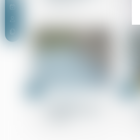
de protection
21
21
mai
mai
Droit des sûretés
Crédit lombard crypto : La
France légalise le gage
numérique