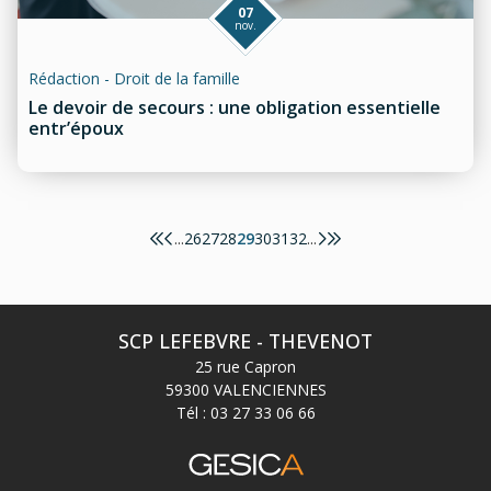
07
nov.
Rédaction - Droit de la famille
Le devoir de secours : une obligation essentielle
entr’époux
26
27
28
29
30
31
32
...
...
SCP LEFEBVRE - THEVENOT
25 rue Capron
59300 VALENCIENNES
Tél :
03 27 33 06 66