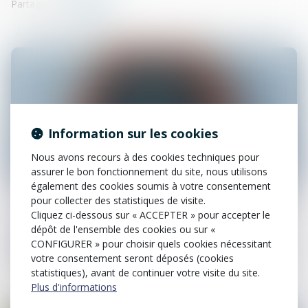
Partager sur
Information sur les cookies
Nous avons recours à des cookies techniques pour
assurer le bon fonctionnement du site, nous utilisons
03
également des cookies soumis à votre consentement
avr.
pour collecter des statistiques de visite.
Cliquez ci-dessous sur « ACCEPTER » pour accepter le
La procédure en schéma
dépôt de l'ensemble des cookies ou sur «
Le déroulement de la procédure d’Expertise
CONFIGURER » pour choisir quels cookies nécessitant
judiciaire
votre consentement seront déposés (cookies
statistiques), avant de continuer votre visite du site.
Plus d'informations