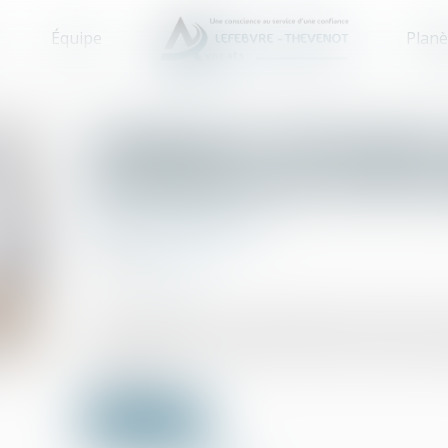
Équipe
Planè
L'obligation d'entretie
cesse pas avec la fin du
Baux d'habitation
11/01/2023
Source :
www.efl.fr
Le propriétaire est responsable de la chute de l
dans le logement après la fin du bail, chute pr
entretenu...
Lire la suite