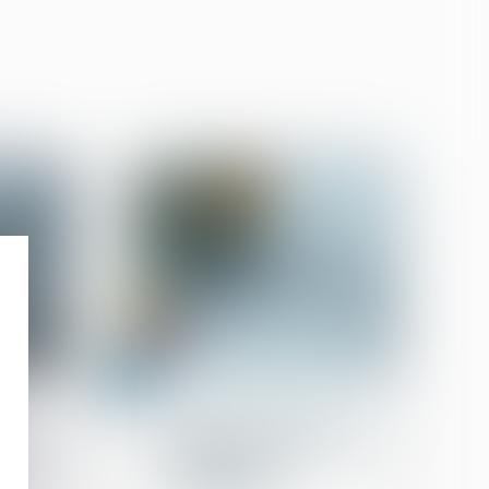
25
janv.
Cession et gestion d'immeuble
use un
Rappel des mesures
destinées à lutter contre
révu
les passoires