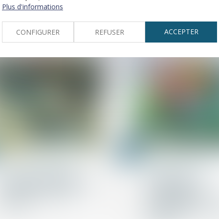
son périmètre
dans la promesse n
Plus d'informations
géographique
pas fautif
ACCEPTER
CONFIGURER
REFUSER
11
janv.
Droit de la construction
Droit de la constructio
L'assureur dommages
Performance
ouvrage doit assurer une
énergétique et
réparation efficace et
environnementale 
pérenne
constructions
temporaires ou de 