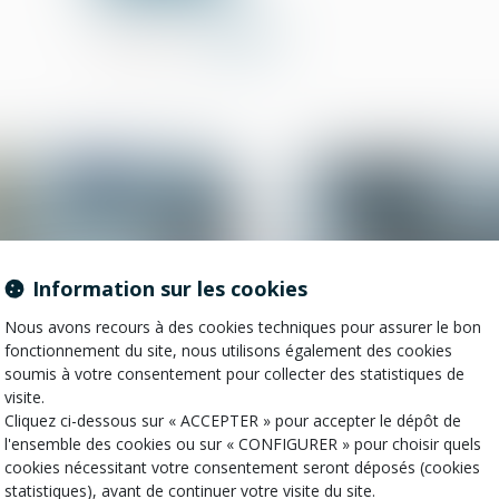
Partager sur
Information sur les cookies
Nous avons recours à des cookies techniques pour assurer le bon
fonctionnement du site, nous utilisons également des cookies
soumis à votre consentement pour collecter des statistiques de
31
janv.
visite.
Droit de la construction
Droit de la propriété
Cliquez ci-dessous sur « ACCEPTER » pour accepter le dépôt de
La zone protégée de
L’acheteur qui ref
l'ensemble des cookies ou sur « CONFIGURER » pour choisir quels
l’action civile en
prêt inférieur au
cookies nécessitant votre consentement seront déposés (cookies
démolition correspond à
montant maximal p
statistiques), avant de continuer votre visite du site.