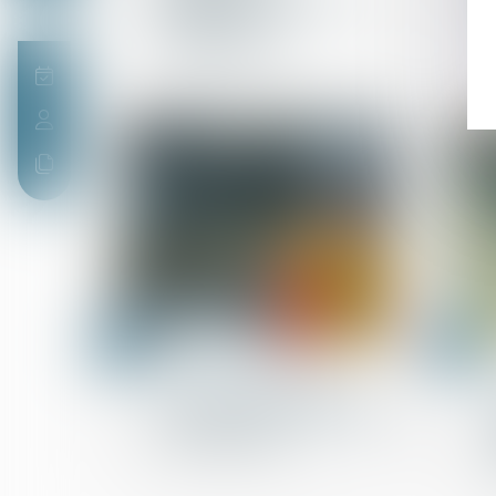
provisoire n'a pas à être
notifiée aux
copropriétaires
25
18
janv.
janv.
Droit de la construction
TVA autoliquidée dans le
bâtiment sans contrat de
sous-traitance