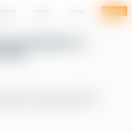
te droit
Services
Contact
GESICA
n du propriétaire ne
 bail
'occupante qui s'est maintenue irrégulièrement
ovoquée par la rupture du garde-corps mal