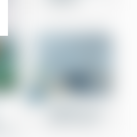
’est
énergétiques
11
janv.
n
Baux d'habitation
L'obligation d'entretien
du propriétaire ne cesse
des
pas avec la fin du bail
petite