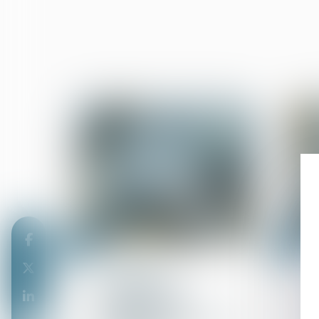
07
02
févr.
févr.
Copropriété
La requête en
désignation de
l'administrateur