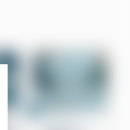
19
mai
Droit des obligations et des
suretés
es :
Quel est le droit à
sement