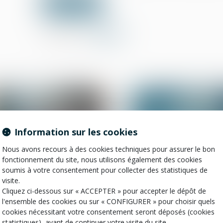
Lire la suite
Partager sur
Information sur les cookies
Nous avons recours à des cookies techniques pour assurer le bon
fonctionnement du site, nous utilisons également des cookies
soumis à votre consentement pour collecter des statistiques de
visite.
20
Cliquez ci-dessous sur « ACCEPTER » pour accepter le dépôt de
mai
Droit des sûretés
Droit immobilier
l'ensemble des cookies ou sur « CONFIGURER » pour choisir quels
cookies nécessitant votre consentement seront déposés (cookies
L’articulation des voies de
Passoires thermiqu
recours de la caution en
vers un assouplis
statistiques), avant de continuer votre visite du site.