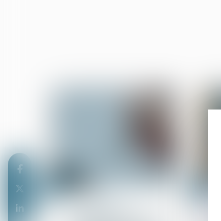
21
20
mai
mai
Procédure civile
Le recours à une
ordonnance sur requête