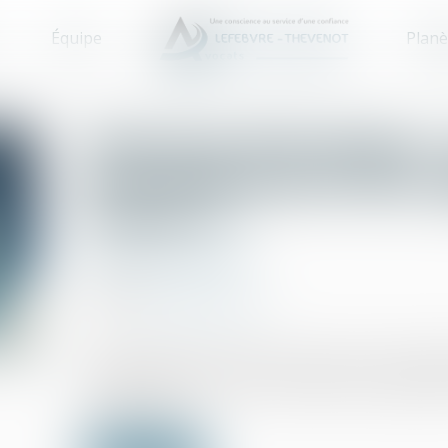
Équipe
Planè
Passoires thermiques :
assouplissement des rè
France ?
Droit immobilier
20/05/2026
Source :
www.gererseul.com
Depuis plusieurs années, la lutte contre les l
priorité en France. Entre interdictions progressi
propriétaires ...