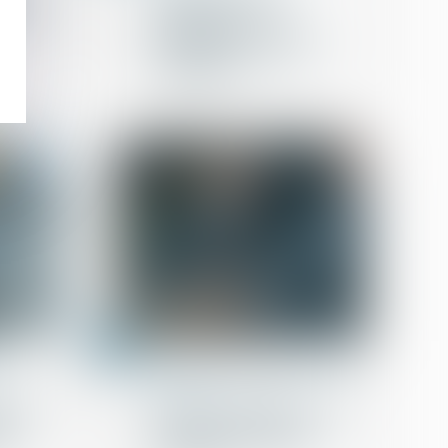
indemnité d'un
ion en
délégataire en cas de
résiliation pour faute
injustifiée ?
17
févr.
Rédaction - Droit du dommage
corporel
on des
Expertise médicale : quel
gie
rôle pour l’avocat en
e ?
matière de dommage