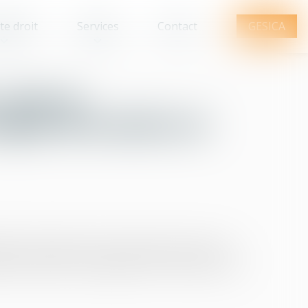
te droit
Services
Contact
GESICA
 vers un
gles de location en
ogements énergivores s’est imposée comme une
ves de location et obligations de rénovation, les