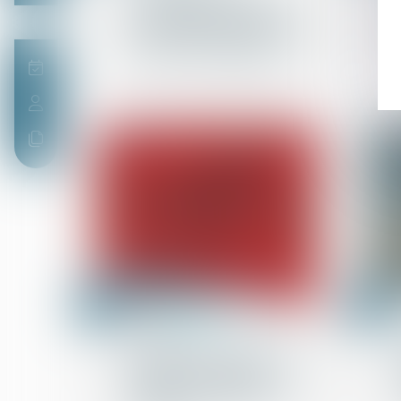
est-il justifié en cas de
risque de suppression de
preuves informatiques ?
14
12
mai
mai
Procédure civile
Dispositif des conclusions
d’appel et fin de non-
recevoir : l’exigence de
précision ne saurait être