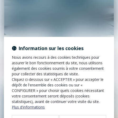
23
janv.
Information sur les cookies
Rédaction - Droit de la construction
Les travaux indispensables réalisés par des tiers
Nous avons recours à des cookies techniques pour
hors du fonds du maître de l’ouvrage doivent être
assurer le bon fonctionnement du site, nous utilisons
intégrés au CCMI lorsqu’ils sont mis à sa charge !
également des cookies soumis à votre consentement
pour collecter des statistiques de visite.
Cliquez ci-dessous sur « ACCEPTER » pour accepter le
dépôt de l'ensemble des cookies ou sur «
CONFIGURER » pour choisir quels cookies nécessitant
votre consentement seront déposés (cookies
statistiques), avant de continuer votre visite du site.
Plus d'informations