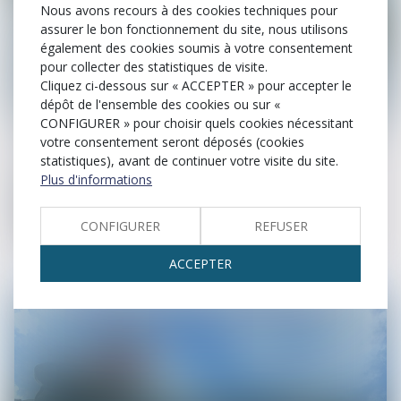
Nous avons recours à des cookies techniques pour
assurer le bon fonctionnement du site, nous utilisons
également des cookies soumis à votre consentement
pour collecter des statistiques de visite.
Cliquez ci-dessous sur « ACCEPTER » pour accepter le
dépôt de l'ensemble des cookies ou sur «
30
CONFIGURER » pour choisir quels cookies nécessitant
nov.
votre consentement seront déposés (cookies
statistiques), avant de continuer votre visite du site.
Droit de la propriété
Plus d'informations
Revirement de jurisprudence confirmé :
rétractation exclue pour une promesse
antérieure à 2016
CONFIGURER
REFUSER
ACCEPTER