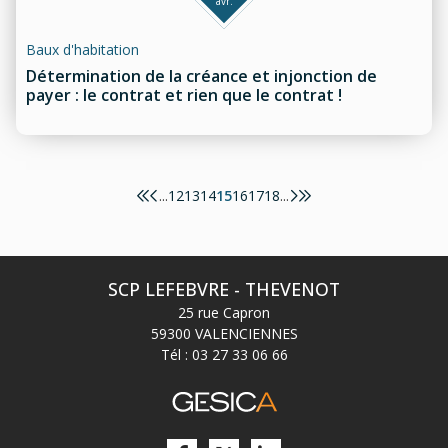
avr.
Baux d'habitation
Détermination de la créance et injonction de
payer : le contrat et rien que le contrat !
12
13
14
15
16
17
18
...
...
SCP LEFEBVRE - THEVENOT
25 rue Capron
59300 VALENCIENNES
Tél :
03 27 33 06 66