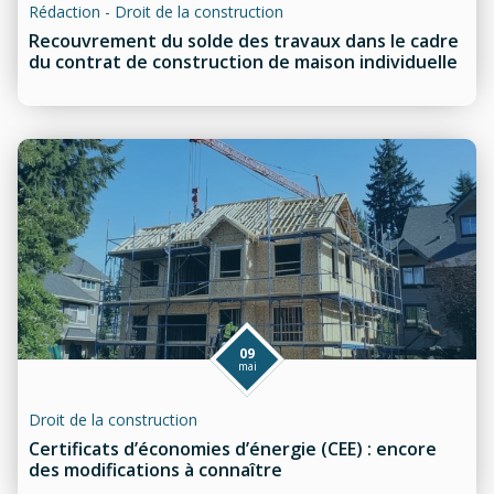
Rédaction - Droit de la construction
Recouvrement du solde des travaux dans le cadre
du contrat de construction de maison individuelle
Information sur les cookies
Nous avons recours à des cookies techniques pour
assurer le bon fonctionnement du site, nous utilisons
également des cookies soumis à votre consentement
pour collecter des statistiques de visite.
Cliquez ci-dessous sur « ACCEPTER » pour accepter le
dépôt de l'ensemble des cookies ou sur «
CONFIGURER » pour choisir quels cookies nécessitant
09
votre consentement seront déposés (cookies
mai
statistiques), avant de continuer votre visite du site.
Plus d'informations
Droit de la construction
Certificats d’économies d’énergie (CEE) : encore
CONFIGURER
REFUSER
des modifications à connaître