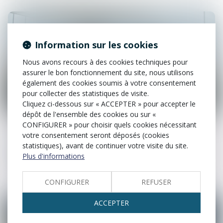
Information sur les cookies
Nous avons recours à des cookies techniques pour
assurer le bon fonctionnement du site, nous utilisons
également des cookies soumis à votre consentement
pour collecter des statistiques de visite.
Cliquez ci-dessous sur « ACCEPTER » pour accepter le
24
dépôt de l'ensemble des cookies ou sur «
nov.
CONFIGURER » pour choisir quels cookies nécessitant
votre consentement seront déposés (cookies
Copropriété
statistiques), avant de continuer votre visite du site.
Comment sont déterminées les règles de
Plus d'informations
fonctionnement du conseil syndical ?
CONFIGURER
REFUSER
ACCEPTER