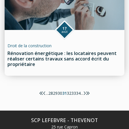
17
août
Droit de la construction
Rénovation énergétique : les locataires peuvent
réaliser certains travaux sans accord écrit du
propriétaire
28
29
30
31
32
33
34
...
...
SCP LEFEBVRE - THEVENOT
25 rue Capron