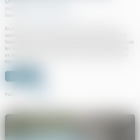
Droit de la construction
18/07/2025
Source :
www.lemag-juridique.com
En matière de construction, le maître d’œuvre n’est pas
seulement tenu vis-à-vis de son client. Lorsqu’il commet des
fautes dans le suivi du chantier, notamment en ne signalant pas
les retards ou en ne documentant pas les causes des retards,
sa responsabilité peut également être engagée à l’égard d’un
tiers au contrat...
Lire la suite
Partager sur