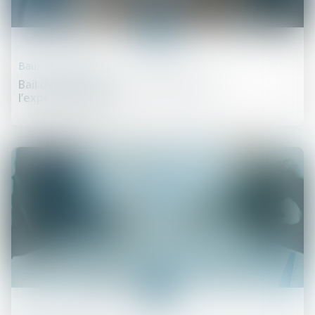
23
juil.
Baux d'habitation
Bail de réhabilitation : lancement de
l’expérimentation
22
juil.