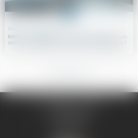
15
juil.
Droit de la responsabilité
Même sur demande du client, une réparation non
conforme engage la responsabilité du garagiste !
7
8
9
10
11
12
13
...
...
SCP LEFEBVRE - THEVENOT
25 rue Capron
59300 VALENCIENNES
Tél :
03 27 33 06 66