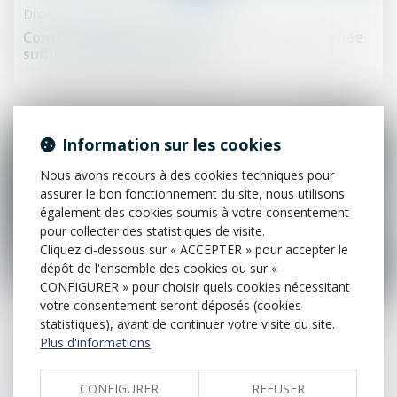
Droit des contrats
Contrats interdépendants : la résolution notifiée
suffit à entraîner la caducité
Information sur les cookies
Nous avons recours à des cookies techniques pour
assurer le bon fonctionnement du site, nous utilisons
également des cookies soumis à votre consentement
pour collecter des statistiques de visite.
Cliquez ci-dessous sur « ACCEPTER » pour accepter le
dépôt de l'ensemble des cookies ou sur «
CONFIGURER » pour choisir quels cookies nécessitant
18
juil.
votre consentement seront déposés (cookies
statistiques), avant de continuer votre visite du site.
Droit de la construction
Plus d'informations
Retards de chantier : le maître d’œuvre peut être
condamné… même par un tiers au contrat
CONFIGURER
REFUSER