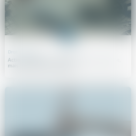
16
juil.
Droit immobilier
Action paulienne : la créance doit être certaine,
mais pas forcément chiffrée