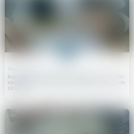
16
juil.
Droit des sûretés
Inscription d’une hypothèque pendant un plan de
sauvegarde : interdiction confirmée par la Cour de
cassation