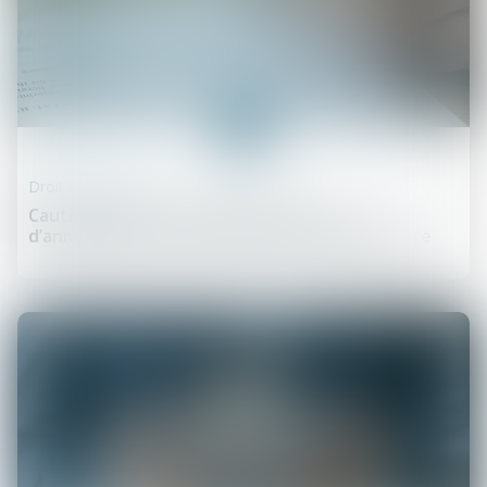
23
juil.
Droit des sûretés
Cautionnement et disproportion : pas
d’annulation sans preuve solide du déséquilibre