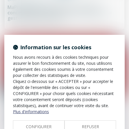
MaPrimeRénov' : la suspension estivale ne
concernera finalement pas les rénovations par
geste unique de travaux
Information sur les cookies
Nous avons recours à des cookies techniques pour
assurer le bon fonctionnement du site, nous utilisons
également des cookies soumis à votre consentement
pour collecter des statistiques de visite.
Cliquez ci-dessous sur « ACCEPTER » pour accepter le
dépôt de l'ensemble des cookies ou sur «
CONFIGURER » pour choisir quels cookies nécessitant
26
juin
votre consentement seront déposés (cookies
statistiques), avant de continuer votre visite du site.
Plus d'informations
Procédure civile
Déclaration de saisine : attention au siège social !
CONFIGURER
REFUSER