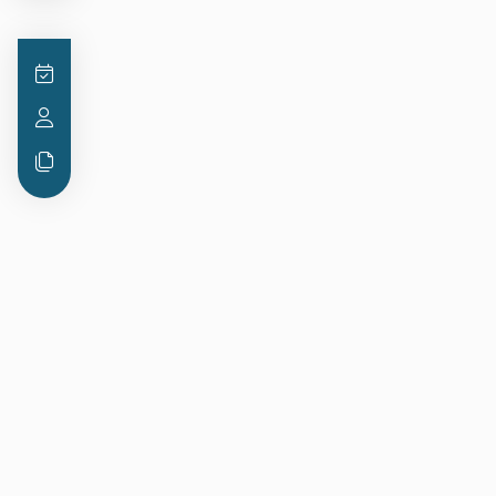
Rédaction - Droit de la
construction
15
22
sept.
août
Droit de la construction