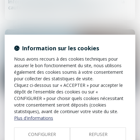
Information annuelle de la caution : le nom de la
caution doit figurer sur la liste d’envoi !
Information sur les cookies
Nous avons recours à des cookies techniques pour
assurer le bon fonctionnement du site, nous utilisons
également des cookies soumis à votre consentement
pour collecter des statistiques de visite.
Cliquez ci-dessous sur « ACCEPTER » pour accepter le
08
dépôt de l'ensemble des cookies ou sur «
juil.
CONFIGURER » pour choisir quels cookies nécessitant
votre consentement seront déposés (cookies
Droit des obligations et des suretés
statistiques), avant de continuer votre visite du site.
La Cour de cassation rappelle les conséquences
Plus d'informations
juridiques d’une condition suspensive non réalisée
CONFIGURER
REFUSER